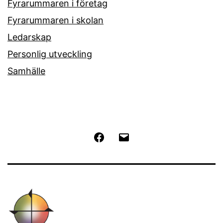
Fyrarummaren i företag
Fyrarummaren i skolan
Ledarskap
Personlig utveckling
Samhälle
Facebook
E-
post