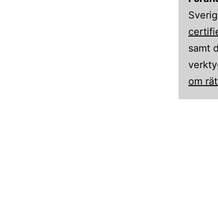
Sverig
certif
samt d
verkty
om rä