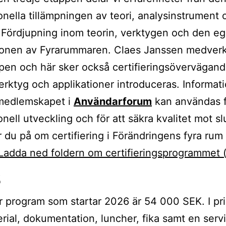
onella tillämpningen av teori, analysinstrument 
 Fördjupning inom teorin, verktygen och den e
ionen av Fyrarummaren. Claes Janssen medverk
pen och här sker också certifieringsövervägand
erktyg och applikationer introduceras. Informat
medlemskapet i
Användarforum
kan användas 
onell utveckling och för att säkra kvalitet mot s
 du på om certifiering i Förändringens fyra rum
Ladda ned foldern om certifieringsprogrammet (
s
ör program som startar 2026 är 54 000 SEK. I pri
rial, dokumentation, luncher, fika samt en serv