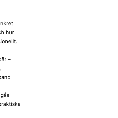
onkret
ch hur
onellt.
där –
,
mband
 gås
praktiska