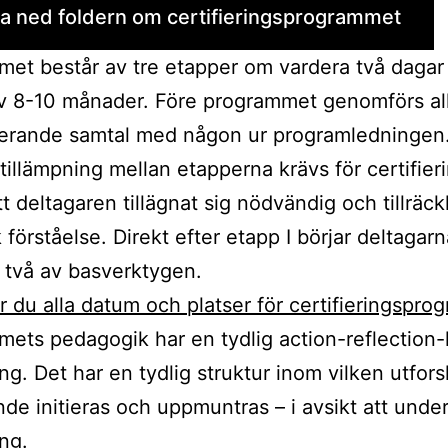
a ned foldern om certifieringsprogrammet
et består av tre etapper om vardera två dagar
v 8-10 månader. Före programmet genomförs all
cerande samtal med någon ur programledningen
 tillämpning mellan etapperna krävs för certifier
t deltagaren tillägnat sig nödvändig och tillräck
 förståelse. Direkt efter etapp I börjar deltagar
två av basverktygen.
ar du alla datum och platser för certifieringspr
ets pedagogik har en tydlig action-reflection-
ing. Det har en tydlig struktur inom vilken utfor
nde initieras och uppmuntras – i avsikt att under
ing.