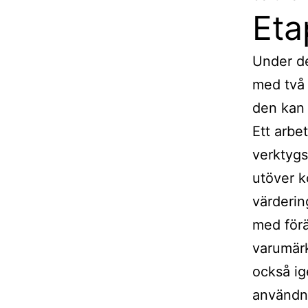
Eta
Under de
med två 
den kan 
Ett arbe
verktygs
utöver k
värderin
med förä
varumärk
också ig
användn