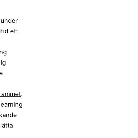
 under
tid ett
.
ing
lig
na
ogrammet
.
learning
skande
lätta