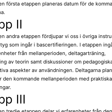
en första etappen planeras datum för de komm
na.
pp II
n andra etappen fördjupar vi oss i övriga instr
tyg som ingår i bascertifieringen. I etappen ing
enheter från mellanperioden, deltagarträning,
ing av teorin samt diskussioner om pedagogisk
tiva aspekter av användningen. Deltagarna plan
ör den kommande mellanperioden med praktiska
ngar.
pp III
n tredje etappen delar vi erfarenheter från de