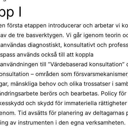
pp I
n första etappen introducerar och arbetar vi k
av de tre basverktygen. Vi går igenom teorin o
användas diagnostiskt, konsultativt och professi
tspass används också till att koppla
användningen till ”Värdebaserad konsultation” 
onsultation – områden som försvarsmekanismer
gar, mänskliga behov och olika trossatser i sa
ndringsarbete berörs och bearbetas. Policy för
esskydd och skydd för immateriella rättigheter
enom. Tid avsätts för planering av deltagarnas 
ing av instrumenten i den egna verksamheten.