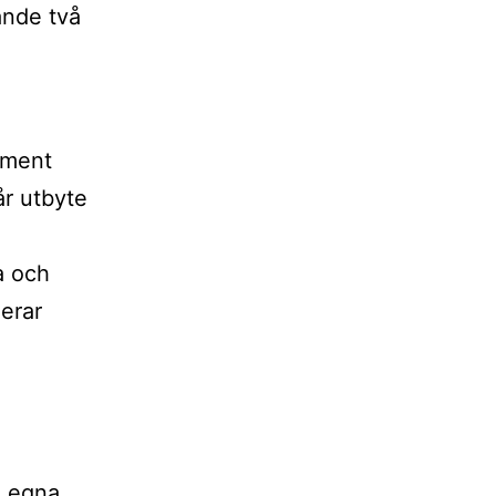
ande två
ument
år utbyte
a och
erar
n egna