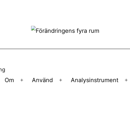
ing
Om
Använd
Analysinstrument
Öppna
Öppna
Ö
meny
meny
m