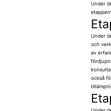
Under d
etapper
Eta
Under de
och verk
av erfar
fördjupn
konsulta
också f
tillämpni
Eta
Under de