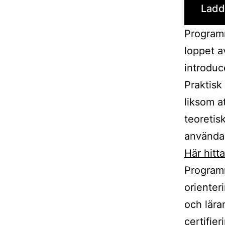
Ladd
Programm
loppet a
introdu
Praktisk
liksom at
teoretisk
använda 
Här hitt
Programm
orienter
och lära
certifier