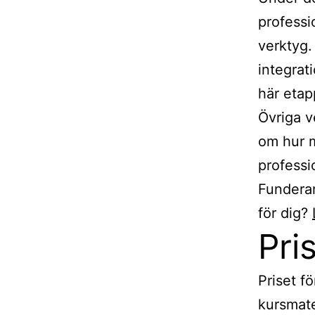
professi
verktyg.
integrat
här etap
Övriga v
om hur 
professi
Funderar
för dig?
Pri
Priset f
kursmate