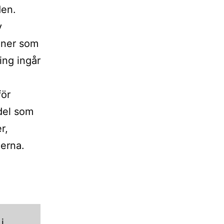
en.
v
oner som
ing ingår
för
del som
r,
derna.
i