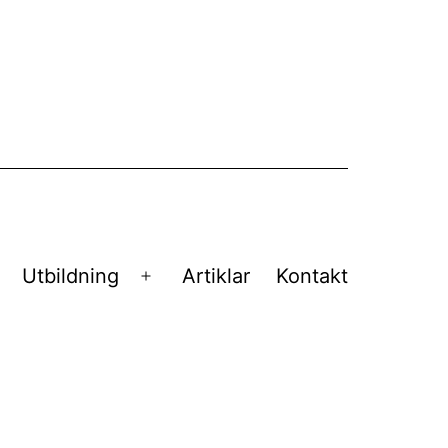
Utbildning
Artiklar
Kontakt
ppna
Öppna
eny
meny