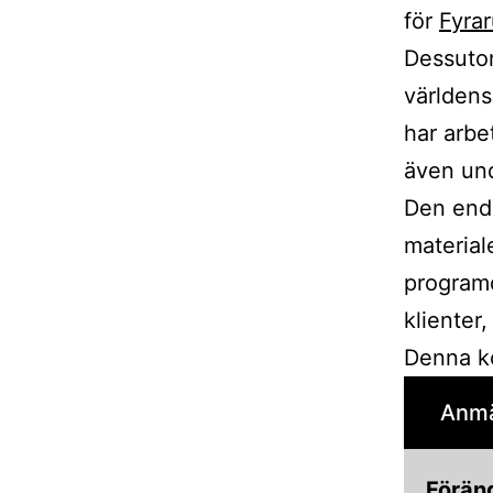
för
Fyra
Dessutom
världen
har arbe
även und
Den enda
material
program
klienter
Denna ko
Anmä
Förän