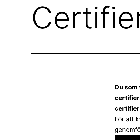
Certifi
Du som 
certifie
certifie
För att 
genomf