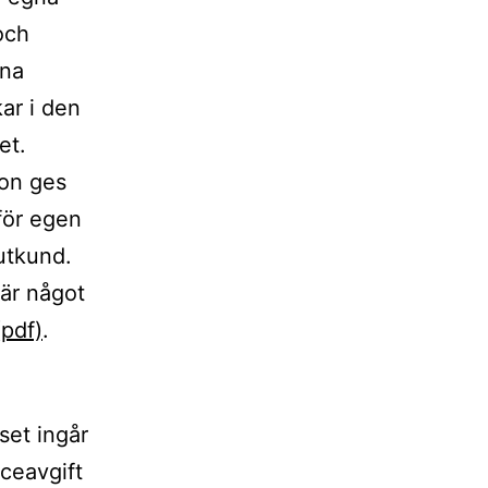
och
gna
ar i den
et.
ion ges
för egen
lutkund.
 är något
pdf)
.
set ingår
iceavgift