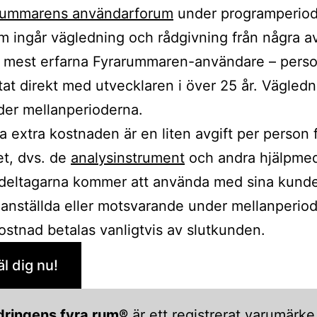
rummarens användarforum
under programperiod
 ingår vägledning och rådgivning från några a
s mest erfarna Fyrarummaren-användare – pers
tat direkt med utvecklaren i över 25 år. Vägledn
er mellanperioderna.
 extra kostnaden är en liten avgift per person 
et, dvs. de
analysinstrument
och andra hjälpme
deltagarna kommer att använda med sina kunde
, anställda eller motsvarande under mellanperio
stnad betalas vanligtvis av slutkunden.
l dig nu!
dringens fyra rum®
är ett registrerat varumärke 