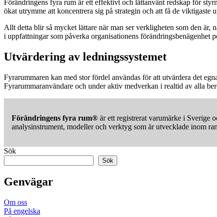
Förändringens fyra rum är ett effektivt och lättanvänt redskap för st
ökat utrymme att koncentrera sig på strategin och att få de viktigaste 
Allt detta blir så mycket lättare när man ser verkligheten som den är
i uppfattningar som påverka organisationens förändringsbenägenhet pos
Utvärdering av ledningssystemet
Fyrarummaren kan med stor fördel användas för att utvärdera det egna 
Fyrarummaranvändare och under aktiv medverkan i realtid av alla berö
Förändringens fyra rum®
är ett registrerat varumärke i Sverige o
analysinstrument, modeller och verktyg som är utvecklade inom ram
Sök
Sök
Genvägar
Om oss
På engelska