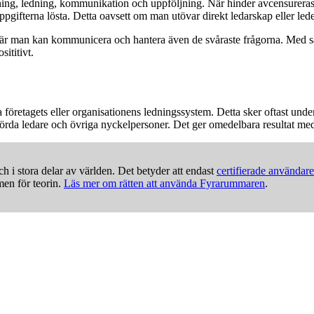
yrning, ledning, kommunikation och uppföljning. När hinder avcensurera
uppgifterna lösta. Detta oavsett om man utövar direkt ledarskap eller le
, när man kan kommunicera och hantera även de svåraste frågorna. Med s
ititivt.
företagets eller organisationens ledningssystem. Detta sker oftast unde
rda ledare och övriga nyckelpersoner. Det ger omedelbara resultat med
ch i stora delar av världen. Det betyder att endast
certifierade användare
en för teorin.
Läs mer om rätten att använda Fyrarummaren
.