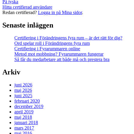
På tyska
Hitta certifierad användare
Redan certifierad?
Logga in på Mina sidor
.
Senaste inläggen
Certifiering i Förändringens fyra rum – är det rätt för dig?
Ord spelar roll i Förändringens fyra rum
Certifiering i Fyrarummaren online
Metod mot mobbning? Fyrarummaren fungerar
Så får du medarbetare att både må och prestera bra
Arkiv
juni 2026
maj 2026
juni 2025
februari 2020
december 2019
april 2019
maj 2018
januari 2018
mars 2017
maj 2016