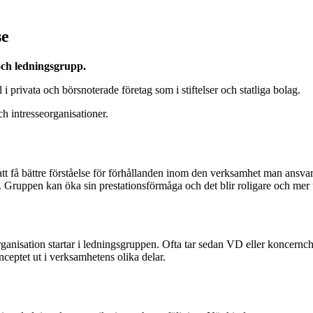
se
och ledningsgrupp.
i privata och börsnoterade företag som i stiftelser och statliga bolag.
h intresseorganisationer.
att få bättre förståelse för förhållanden inom den verksamhet man ans
a. Gruppen kan öka sin prestationsförmåga och det blir roligare och mer
nisation startar i ledningsgruppen. Ofta tar sedan VD eller koncernchef 
ceptet ut i verksamhetens olika delar.