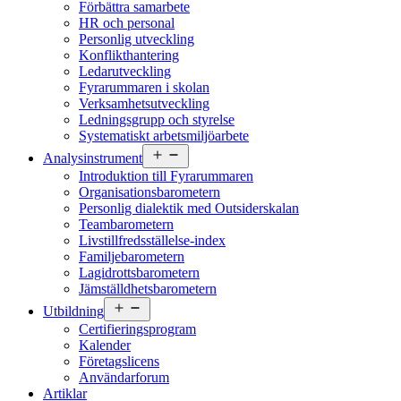
Förbättra samarbete
HR och personal
Personlig utveckling
Konflikthantering
Ledarutveckling
Fyrarummaren i skolan
Verksamhetsutveckling
Ledningsgrupp och styrelse
Systematiskt arbetsmiljöarbete
Öppna
Analysinstrument
meny
Introduktion till Fyrarummaren
Organisationsbarometern
Personlig dialektik med Outsiderskalan
Teambarometern
Livstillfredsställelse-index
Familjebarometern
Lagidrottsbarometern
Jämställdhetsbarometern
Öppna
Utbildning
meny
Certifieringsprogram
Kalender
Företagslicens
Användarforum
Artiklar