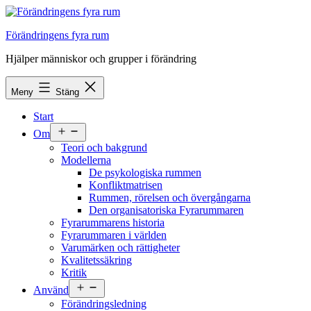
Hoppa
till
Förändringens fyra rum
innehåll
Hjälper människor och grupper i förändring
Meny
Stäng
Start
Öppna
Om
meny
Teori och bakgrund
Modellerna
De psykologiska rummen
Konfliktmatrisen
Rummen, rörelsen och övergångarna
Den organisatoriska Fyrarummaren
Fyrarummarens historia
Fyrarummaren i världen
Varumärken och rättigheter
Kvalitetssäkring
Kritik
Öppna
Använd
meny
Förändringsledning