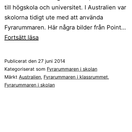
till högskola och universitet. I Australien var
skolorna tidigt ute med att använda
Fyrarummaren. Här några bilder från Point…
Fyrarummaren
Fortsätt läsa
används
av
Publicerat den
27 juni 2014
barnen
Kategoriserat som
Fyrarummaren i skolan
i
Märkt
Australien
,
Fyrarummaren i klassrummet
,
Fyrarummaren i skolan
skolan
i
Point
Launsdale
i