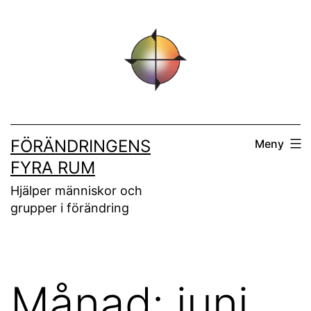
Hoppa
till
innehåll
FÖRÄNDRINGENS
Meny
FYRA RUM
Hjälper människor och
grupper i förändring
Månad:
juni