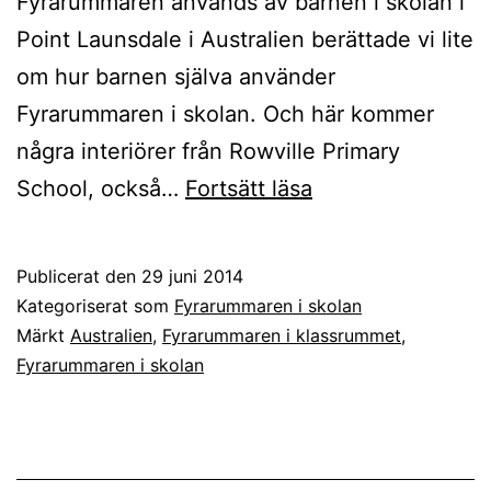
Fyrarummaren används av barnen i skolan i
Point Launsdale i Australien berättade vi lite
om hur barnen själva använder
Fyrarummaren i skolan. Och här kommer
några interiörer från Rowville Primary
Fyrarummaren
School, också…
Fortsätt läsa
i
klassrummet
Publicerat den
29 juni 2014
i
Kategoriserat som
Fyrarummaren i skolan
Australien
Märkt
Australien
,
Fyrarummaren i klassrummet
,
Fyrarummaren i skolan