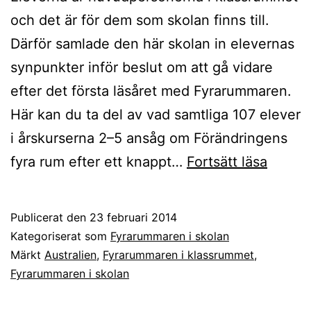
och det är för dem som skolan finns till.
Därför samlade den här skolan in elevernas
synpunkter inför beslut om att gå vidare
efter det första läsåret med Fyrarummaren.
Här kan du ta del av vad samtliga 107 elever
i årskurserna 2–5 ansåg om Förändringens
Så
fyra rum efter ett knappt…
Fortsätt läsa
säger
elever
Publicerat den
23 februari 2014
om
Kategoriserat som
Fyrarummaren i skolan
Fyrar
Märkt
Australien
,
Fyrarummaren i klassrummet
,
Fyrarummaren i skolan