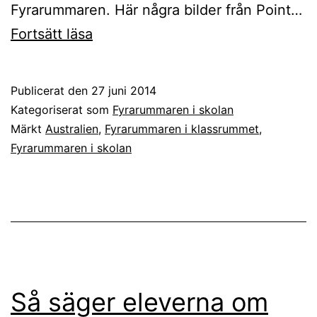
Fyrarummaren. Här några bilder från Point…
Fyrarummaren
Fortsätt läsa
används
av
Publicerat den
27 juni 2014
barnen
Kategoriserat som
Fyrarummaren i skolan
i
Märkt
Australien
,
Fyrarummaren i klassrummet
,
Fyrarummaren i skolan
skolan
i
Point
Launsdale
i
Australien
Så säger eleverna om