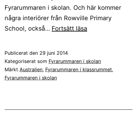
Fyrarummaren i skolan. Och här kommer
några interiörer från Rowville Primary
Fyrarummaren
School, också…
Fortsätt läsa
i
klassrummet
Publicerat den
29 juni 2014
i
Kategoriserat som
Fyrarummaren i skolan
Australien
Märkt
Australien
,
Fyrarummaren i klassrummet
,
Fyrarummaren i skolan