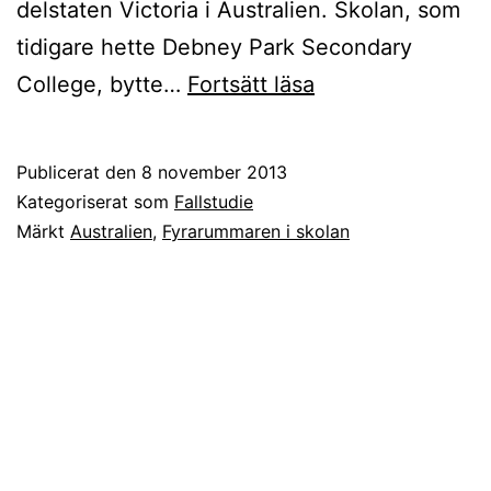
delstaten Victoria i Australien. Skolan, som
tidigare hette Debney Park Secondary
Att
College, bytte…
Fortsätt läsa
förnya
en
Publicerat den
8 november 2013
skola
Kategoriserat som
Fallstudie
–
Märkt
Australien
,
Fyrarummaren i skolan
Fyrarummaren
i
praktiken
på
Mount
Alexander