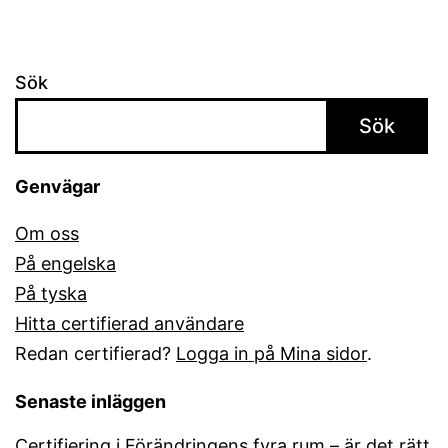
College
Sök
Sök
Genvägar
Om oss
På engelska
På tyska
Hitta certifierad användare
Redan certifierad?
Logga in på Mina sidor
.
Senaste inläggen
Certifiering i Förändringens fyra rum – är det rätt