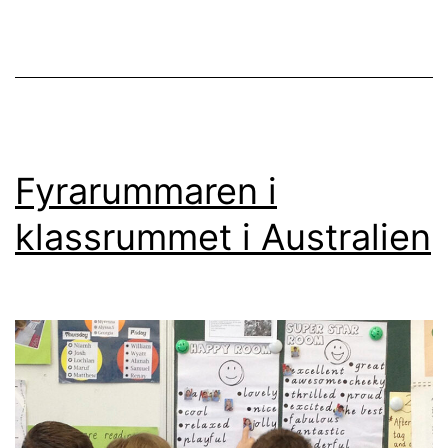
Rowville
Primary
School
och
Fyrarummaren
Fyrarummaren i
klassrummet i Australien