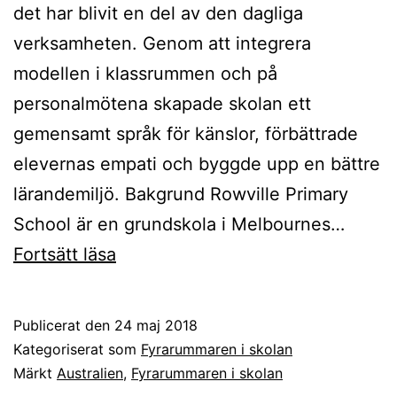
det har blivit en del av den dagliga
verksamheten. Genom att integrera
modellen i klassrummen och på
personalmötena skapade skolan ett
gemensamt språk för känslor, förbättrade
elevernas empati och byggde upp en bättre
lärandemiljö. Bakgrund Rowville Primary
School är en grundskola i Melbournes…
Från
Fortsätt läsa
klassrum
till
Publicerat den
24 maj 2018
skolkultur
Kategoriserat som
Fyrarummaren i skolan
–
Märkt
Australien
,
Fyrarummaren i skolan