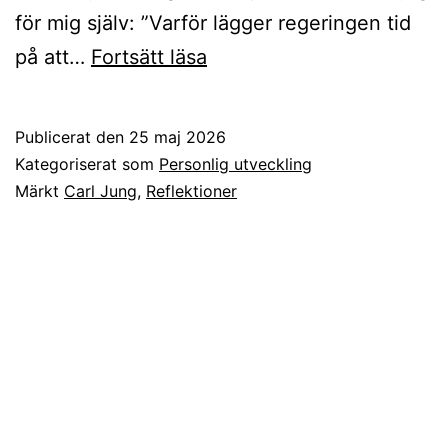
för mig själv: ”Varför lägger regeringen tid
Ord
på att…
Fortsätt läsa
spelar
roll
Publicerat den
25 maj 2026
i
Kategoriserat som
Personlig utveckling
Förändringens
Märkt
Carl Jung
,
Reflektioner
fyra
rum