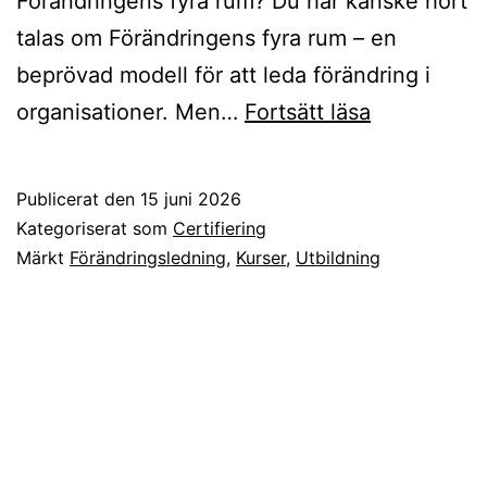
Förändringens fyra rum? Du har kanske hört
talas om Förändringens fyra rum – en
beprövad modell för att leda förändring i
Certifiering
organisationer. Men…
Fortsätt läsa
i
Förändring
Publicerat den
15 juni 2026
fyra
Kategoriserat som
Certifiering
rum
Märkt
Förändringsledning
,
Kurser
,
Utbildning
–
är
det
rätt
för
dig?