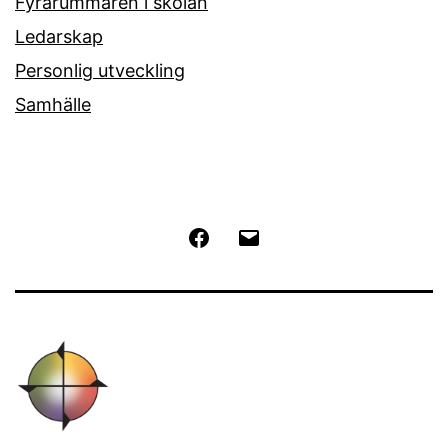
Fyrarummaren i skolan
Ledarskap
Personlig utveckling
Samhälle
Facebook
E-
post