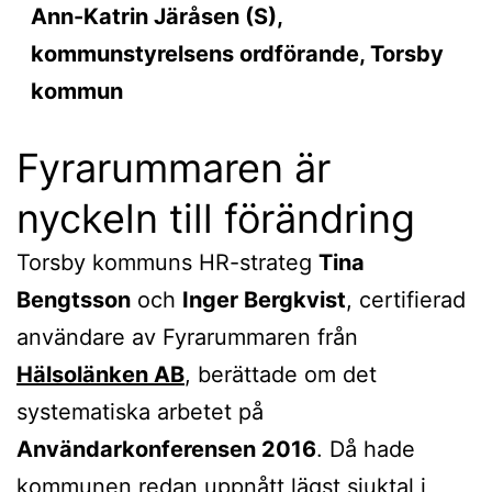
Ann-Katrin Järåsen (S),
kommunstyrelsens ordförande, Torsby
kommun
Fyrarummaren är
nyckeln till förändring
Torsby kommuns HR-strateg
Tina
Bengtsson
och
Inger Bergkvist
, certifierad
användare av Fyrarummaren från
Hälsolänken AB
, berättade om det
systematiska arbetet på
Användarkonferensen 2016
. Då hade
kommunen redan uppnått lägst sjuktal i