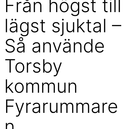
Från högst till
lägst sjuktal –
Så använde
Torsby
kommun
Fyrarummare
n