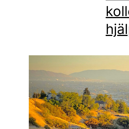
kol
hjä