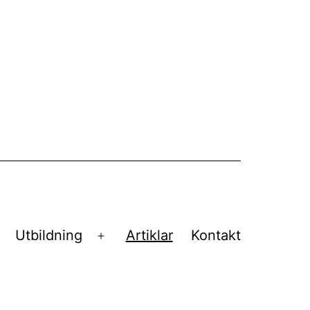
Utbildning
Artiklar
Kontakt
ppna
Öppna
eny
meny