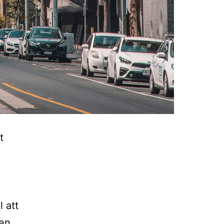
t
l att
ten