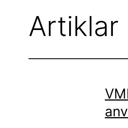
Artiklar
VMI
anv