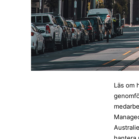
Läs om h
genomfö
medarbet
Managed 
Australie
hantera 