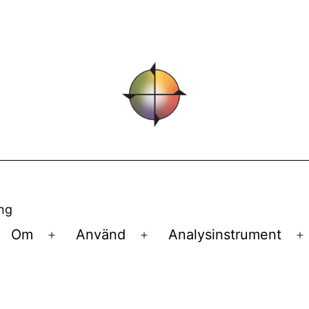
ing
Om
Använd
Analysinstrument
Öppna
Öppna
Ö
meny
meny
m