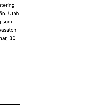
ntering
pån. Utah
ag som
Wasatch
nar, 30