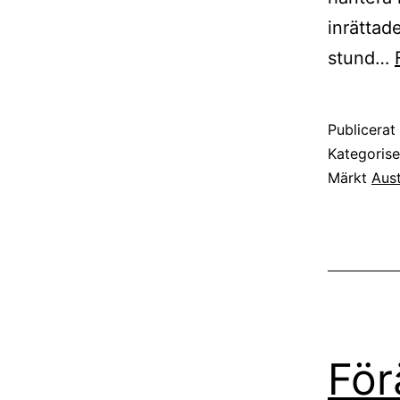
inrättad
stund…
Publicera
Kategoris
Märkt
Aust
För