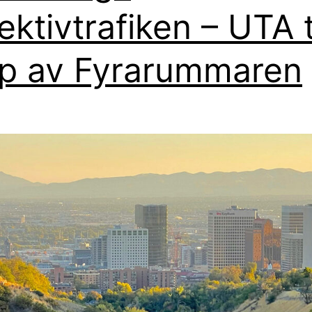
lektivtrafiken – UTA 
lp av Fyrarummaren