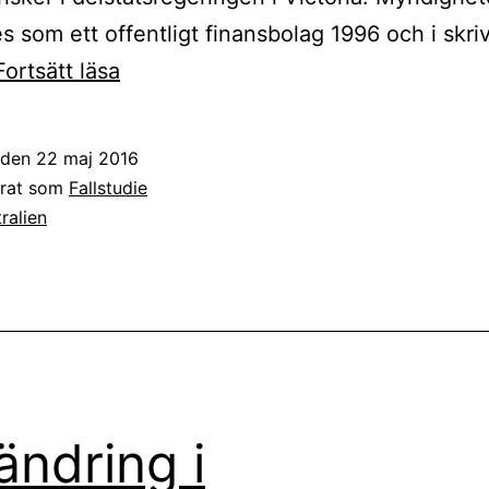
es som ett offentligt finansbolag 1996 och i skr
VMIA:s
Fortsätt läsa
förändringsresa:
använd
t den
22 maj 2016
Fyrarummaren
erat som
Fallstudie
ralien
ändring i