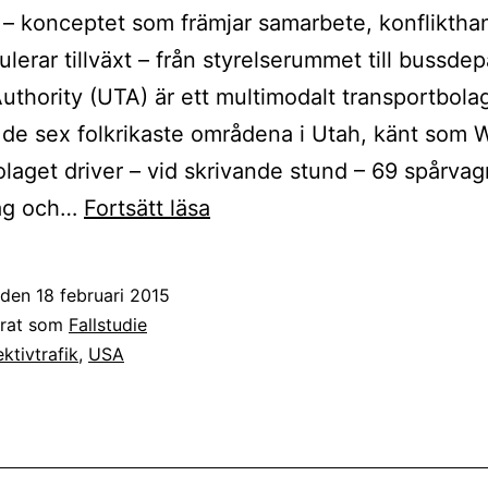
 – konceptet som främjar samarbete, konfliktha
ulerar tillväxt – från styrelserummet till bussde
Authority (UTA) är ett multimodalt transportbol
 de sex folkrikaste områdena i Utah, känt som 
olaget driver – vid skrivande stund – 69 spårvag
Förändring
åg och…
Fortsätt läsa
i
kollektivtrafiken
t den
18 februari 2015
–
erat som
Fallstudie
UTA
ektivtrafik
,
USA
tog
hjälp
av