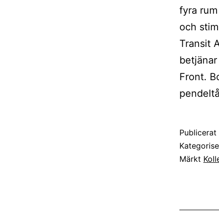
fyra rum
och stim
Transit 
betjänar
Front. B
pendelt
Publicera
Kategoris
Märkt
Koll